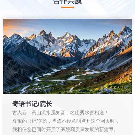
合作共赢
寄语书记/院长
古⼈云：⾼⼭流⽔觅知⾳，名⼭秀⽔喜相逢！
尊敬的书记/院⻓，当您不经意间点开这个网页时，
我相信您已同时开启了医院⾼质量发展的新篇章。