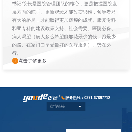
书记/院⻓是医院管理团队的核⼼，更是把握医院发
展⽅向的舵⼿。更新观念才能改变思维，领导者只
有⼤的格局，才能取得更加辉煌的成就。康复专科
和亚专科的建设政策⽀持、社会需要、医院必备、
病⼈渴望（病⼈多么希望能够花最少的钱、跑最少
的路、在家⻔⼝享受最好的医疗服务）、势在必
⾏。
+
点击了解更多
服务热线：
0371-67897712